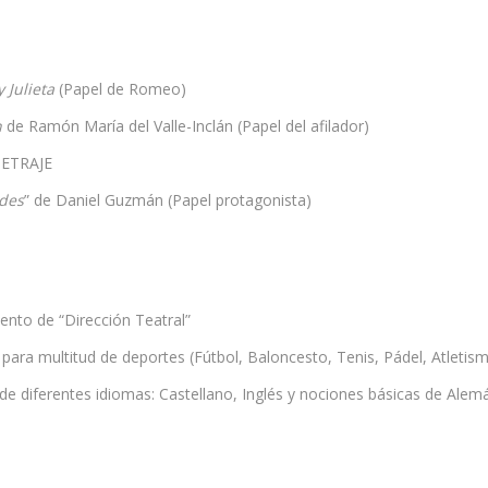
 Julieta
(Papel de Romeo)
n
de Ramón María del Valle-Inclán (Papel del afilador)
ETRAJE
ides
” de Daniel Guzmán (Papel protagonista)
nto de “Dirección Teatral”
 para multitud de deportes (Fútbol, Baloncesto, Tenis, Pádel, Atletism
e diferentes idiomas: Castellano, Inglés y nociones básicas de Alem