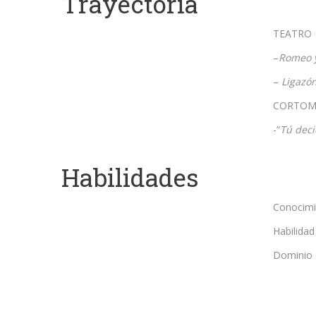
Trayectoria
TEATRO
–
Romeo y
–
Ligazó
CORTOM
-“
Tú dec
Habilidades
Conocimie
Habilidad
Dominio d