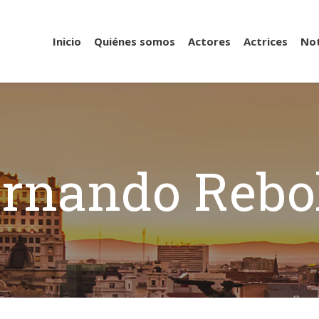
Inicio
Quiénes somos
Actores
Actrices
Not
rnando Rebo