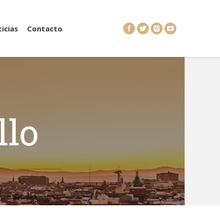
icias
Contacto
llo